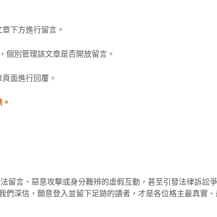
文章下方進行留言。
塊，個別管理該文章是否開放留言。
章頁面進行回覆。
供。
違法留言、惡意攻擊或身分難辨的虛假互動，甚至引發法律訴訟
入會員留言。我們深信，願意登入並留下足跡的讀者，才是各位格主最真實