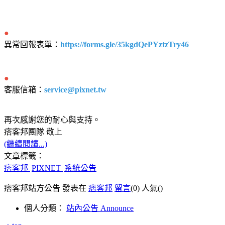
●
異常回報表單：
https://forms.gle/35kgdQePYztzTry46
●
客服信箱：
service@pixnet.tw
再次感謝您的耐心與支持。
痞客邦團隊 敬上
(繼續閱讀...)
文章標籤：
痞客邦
PIXNET
系統公告
痞客邦站方公告 發表在
痞客邦
留言
(0)
人氣(
)
個人分類：
站內公告 Announce