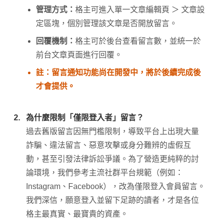
管理方式：
格主可進入單一文章編輯頁 ＞ 文章設
定區塊，個別管理該文章是否開放留言。
回覆機制：
格主可於後台查看留言數，並統一於
前台文章頁面進行回覆。
註：留言通知功能尚在開發中，將於後續完成後
才會提供。
2.
為什麼限制「僅限登入者」留言？
過去舊版留言因無門檻限制，導致平台上出現大量
詐騙、違法留言、惡意攻擊或身分難辨的虛假互
動，甚至引發法律訴訟爭議。為了營造更純粹的討
論環境，我們參考主流社群平台規範（例如：
Instagram、Facebook），改為僅限登入會員留言。
我們深信，願意登入並留下足跡的讀者，才是各位
格主最真實、最寶貴的資產。