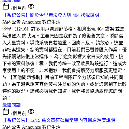
7個月前
【系統公告】關於今早無法登入與 404 狀況說明
站內公告 Announce
數位生活
今早（12/16）許多用戶遇到部落格、相簿出現 404 錯誤 或是
無法登入 的狀況。主要原因是我們為了修復舊文章，瞬間寫
入大量資料，導致系統負載過重，回應不及。 請放心，這並
非檔案遺失，您的資料都還在。目前我們已暫停匯入作業，優
先讓網站恢復正常運作。 為了避免影響大家白天的使用，接
下來的資料修復工程，我們將統一改至凌晨時段進行。造成大
家使用上的不便，非常抱歉，我們會持續努力讓服務更穩定。
🔧 【其他問題協助】目前工程團隊正全力修復已知的共同問
題。為了避免還有其他沒被注意到的角落，或是您遇到了比較
特殊的狀況，請務必讓我們知道，我們將會協助處理您的問
題：
繼續閱讀
7個月前
【系統公告】12/15 舊文章符號異常與內容還原進度說明
站內公告 Announce
數位生活