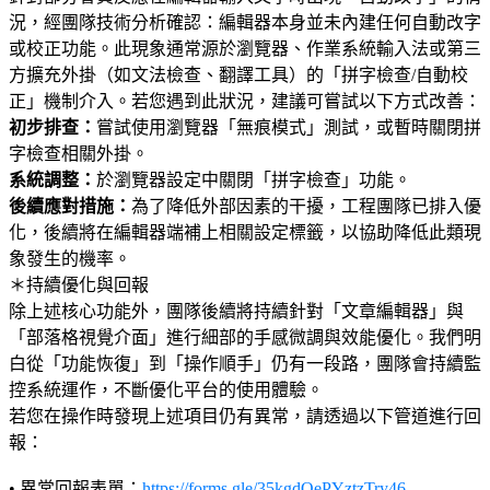
況，經團隊技術分析確認：編輯器本身並未內建任何自動改字
或校正功能。此現象通常源於瀏覽器、作業系統輸入法或第三
方擴充外掛（如文法檢查、翻譯工具）的「拼字檢查/自動校
正」機制介入。若您遇到此狀況，建議可嘗試以下方式改善：
初步排查：
嘗試使用瀏覽器「無痕模式」測試，或暫時關閉拼
字檢查相關外掛。
系統調整：
於瀏覽器設定中關閉「拼字檢查」功能。
後續應對措施：
為了降低外部因素的干擾，工程團隊已排入優
化，後續將在編輯器端補上相關設定標籤，以協助降低此類現
象發生的機率。
＊持續優化與回報
除上述核心功能外，團隊後續將持續針對「文章編輯器」與
「部落格視覺介面」進行細部的手感微調與效能優化。我們明
白從「功能恢復」到「操作順手」仍有一段路，團隊會持續監
控系統運作，不斷優化平台的使用體驗。
若您在操作時發現上述項目仍有異常，請透過以下管道進行回
報：
• 異常回報表單：
https://forms.gle/35kgdQePYztzTry46