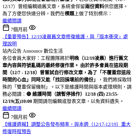
12/17）曾經編輯過舊文章，系統會保留
兩份資料
供您選擇。
為了方便您快速分辨，我們在
標題
上做了特別標示：
繼續閱讀
7個月前
【重要預告】12/19凌晨舊文章修復維護，與「版本衝突」處
理說明
站內公告 Announce
數位生活
各位會員大家好：工程團隊將於
明晚（12/19凌晨）進行舊文
章內容與符號亂碼的最終修復作業。 由於許多會員在這段期
間（12/7 - 12/18）曾嘗試自行修改文章，為了「不覆蓋您這段
時間的心血」同時又能「找回損壞前的備份」
，我們將採取特
殊的「雙重保留機制」。以下是維護時間與版本處理規則，請
務必閱讀：
🔴 維護時間（請暫停操作）
12/18 (四) 23:55-
12/19(五)10:00
期間請勿編輯或發表文章，以免資料遺失。
繼續閱讀
7個月前
【維護週報】調整公告發布頻率，與本週（12/17-12/19）重大
修復時程預告