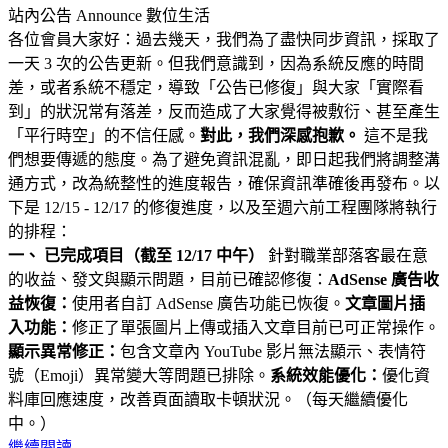
站內公告 Announce
數位生活
各位會員大家好：過去幾天，我們為了盡快同步資訊，採取了
一天 3 次的公告更新。但我們意識到，因為系統反應的時間
差，或者系統不穩定，導致「公告已修復」與大家「實際看
到」的狀況常有落差，反而造成了大家覺得被敷衍、甚至產生
「平行時空」的不信任感。
對此，我們深感抱歉。
這不是我
們想要傳遞的態度。為了避免資訊混亂，即日起我們將調整溝
通方式，改為統整性的進度報告，確保資訊準確後再發布。以
下是 12/15 - 12/17 的修復進度，以及至週六前工程團隊將執行
的排程：
一、 已完成項目（截至 12/17 中午）
針對職業部落客最在意
的收益、發文與顯示問題，目前已確認修復：
AdSense 廣告收
益恢復：
使用者自訂 AdSense 廣告功能已恢復。
文章圖片插
入功能：
修正了單張圖片上傳或插入文章目前已可正常操作。
顯示異常修正：
包含文章內 YouTube 影片無法顯示、表情符
號（Emoji）異常變大等問題已排除。
系統效能優化：
優化資
料庫回應速度，改善頁面讀取卡頓狀況。（每天繼續優化
中。）
繼續閱讀