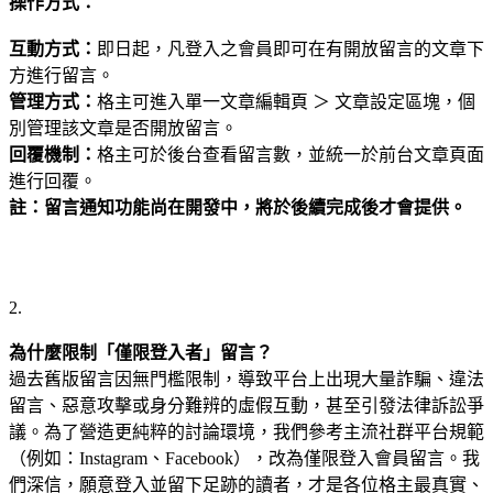
操作方式：
互動方式：
即日起，凡登入之會員即可在有開放留言的文章下
方進行留言。
管理方式：
格主可進入單一文章編輯頁 ＞ 文章設定區塊，個
別管理該文章是否開放留言。
回覆機制：
格主可於後台查看留言數，並統一於前台文章頁面
進行回覆。
註：留言通知功能尚在開發中，將於後續完成後才會提供。
2.
為什麼限制「僅限登入者」留言？
過去舊版留言因無門檻限制，導致平台上出現大量詐騙、違法
留言、惡意攻擊或身分難辨的虛假互動，甚至引發法律訴訟爭
議。為了營造更純粹的討論環境，我們參考主流社群平台規範
（例如：Instagram、Facebook），改為僅限登入會員留言。我
們深信，願意登入並留下足跡的讀者，才是各位格主最真實、