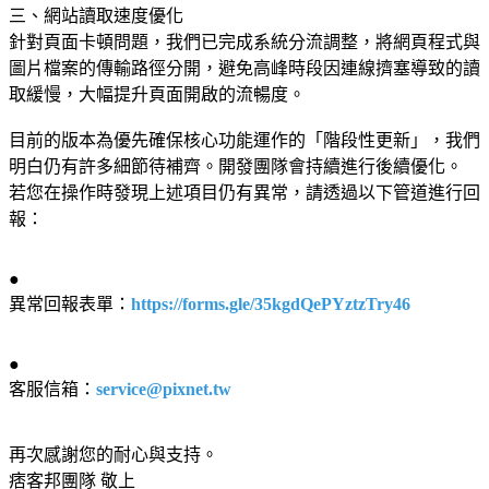
三、網站讀取速度優化
針對頁面卡頓問題，我們已完成系統分流調整，將網頁程式與
圖片檔案的傳輸路徑分開，避免高峰時段因連線擠塞導致的讀
取緩慢，大幅提升頁面開啟的流暢度。
目前的版本為優先確保核心功能運作的「階段性更新」，我們
明白仍有許多細節待補齊。開發團隊會持續進行後續優化。
若您在操作時發現上述項目仍有異常，請透過以下管道進行回
報：
●
異常回報表單：
https://forms.gle/35kgdQePYztzTry46
●
客服信箱：
service@pixnet.tw
再次感謝您的耐心與支持。
痞客邦團隊 敬上