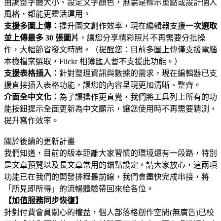
由調整字體大小、設定文字顏色，無論是標示重點或設計個人
風格，都能更靈活運用。
支援多圖上傳：
提升圖文創作效率，現在編輯器支援
一次選取
並上傳最多 30 張圖片
，讓您分享精彩照片不再需要分批操
作，大幅節省發文時間。（提醒您：目前多圖上傳僅支援電腦
本機檔案選取，Flickr 相簿匯入暫不支援此功能。）
支援表格插入：
針對整理資訊與數據的需求，現在編輯器已支
援直接插入表格功能，讓您的內容呈現更加清晰、整齊。
介面全中文化：
為了讓操作更直覺，我們將工具列上所有的功
能按鈕提示全面更新為中文顯示，讓您使用時不再需要猜測，
提升寫作效率。
關於後續的更新計畫
我們知道，目前的版本距離大家習慣的環境還有一段路，特別
是文章預覽以及長文章常用的錨點設定。請大家放心，這兩項
功能已在我們的開發排程最前線，我們會盡快完成串接，將
「所見即所得」的流暢體驗帶回來給各位。
【加值服務同步恢復】
針對付費會員關心的權益，個人部落格創作空間(無廣告)已校