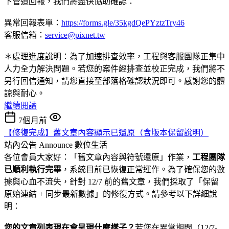
下管道回報，我們將盡快協助確認：
異常回報表單：
https://forms.gle/35kgdQePYztzTry46
客服信箱：
service@pixnet.tw
＊處理進度說明：為了加速排查效率，工程與客服團隊正集中
人力全力解決問題。若您的案件經排查並校正完成，我們將不
另行回信通知，請您直接至部落格確認狀況即可。感謝您的體
諒與耐心。
繼續閱讀
7個月前
【修復完成】舊文章內容顯示已還原（含版本保留說明）
站內公告 Announce
數位生活
各位會員大家好：「舊文章內容與符號還原」作業，
工程團隊
已順利執行完畢
，系統目前已恢復正常運作。為了確保您的數
據與心血不流失，針對 12/7 前的舊文章，我們採取了「保留
原始連結 + 同步最新數據」的修復方式。請參考以下詳細說
明：
您的文章列表現在會呈現什麼樣子？
若您在異常期間（12/7-