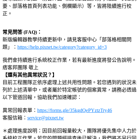
要、部落格首頁列表功能、側欄顯示）等，皆將陸續進行校
正。
常見問答 (FAQ)：
新版編輯器教學持續更新中，請見客服中心「部落格相關問
題」：
https://help.pixnet.tw/category?category_id=3
我們會持續進行系統校正作業，若有最新進度將發公告說明。
痞客邦團隊 敬上
【還有其他異常狀況？】
目前工程團隊正依序處理上述共用性問題。若您遇到的狀況未
列於上述清單中，或者屬於特定帳號的個案異常，請務必透過
以下管道回報，協助我們加速確認：
異常回報表單：
https://forms.gle/35kgdQePYztzTry46
客服信箱：
service@pixnet.tw
＊處理進度說明：因目前回報量較大，團隊將優先集中人力於
系統校正作業。若您的問題經排查後已解決，我們將不另行回