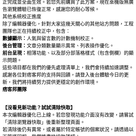
正完成並全面生效。若您先前購買了此方案，現在桌機版無廣
告瀏覽體驗已恢復正常，感謝您的耐心等候。
其他系統校正進度
除了編輯器優化，針對大家這幾天關心的其他站方問題，工程
團隊也正在持續校正中，包含：
數據顯示：
人氣與留言數的計數機制校正。
後台管理：
文章分類數量顯示異常、列表操作優化。
前台呈現：
相簿功能、以及部分部落格樣式（包含側欄）的顯
示問題。
這些項目都在我們的優先處理清單上，我們會持續加速調整。
感謝各位對痞客邦的支持與回饋，請登入後台體驗今日的更
新，我們將持續努力提供更穩定的創作環境。
痞客邦團隊
【沒看見新功能？試試清除快取】
本次編輯器優化已上線。若您發現功能介面沒有改變，請嘗試
「清除瀏覽器快取」後重新整理頁面。
若清除後仍有異常，或者屬於特定帳號的個案狀況，請透過以