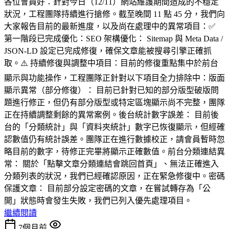
各位會員好：針對今日（12/11）網站維護期間造成的不穩定
狀況，工程團隊持續進行搶修。截至晚間 11 點 45 分，我們向
大家報告目前的最新進度，以及尚在處理中的異常項目：✅
第一階段已完成優化：SEO 架構優化： Sitemap 與 Meta Data /
JSON-LD 設定已完成修復，確保文章能被搜尋引擎正確抓
取。⚠️ 持續修復與調整中項目：目前的修復重點集中於前台
顯示與功能操作，工程團隊正針對以下項目全力排除中：版面
顯示異常（部分修復）： 目前已針對已知的部分版型破版問
題進行修正，但仍有部分版型或特定區塊顯示尚不完整，團隊
正在持續調整剩餘的異常案例。後台統計數字誤差： 目前後
台的「分類統計」與「資料夾統計」數字已恢復顯示，但經確
認數值仍有統計誤差。團隊正在進行數據校正，請會員暫時忽
略目前的數字，待修正完畢將顯示正確數值。前台分類連結異
常： 關於「點擊文章分類連結會跳回首頁」、無法正確進入
分類列表的狀況，我們已經確認原因，正在緊急修復中。密碼
保護文章： 目前部分設定密碼的文章，在嘗試轉存為「公
開」狀態時會發生失敗，我們已列入優先處理項目。
繼續閱讀
7個月前