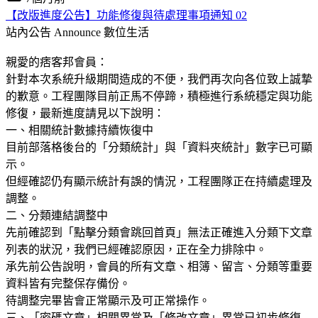
【改版進度公告】功能修復與待處理事項通知 02
站內公告 Announce
數位生活
親愛的痞客邦會員：
針對本次系統升級期間造成的不便，我們再次向各位致上誠摯
的歉意。工程團隊目前正馬不停蹄，積極進行系統穩定與功能
修復，最新進度請見以下說明：
一、相關統計數據持續恢復中
目前部落格後台的「分類統計」與「資料夾統計」數字已可顯
示。
但經確認仍有顯示統計有誤的情況，工程團隊正在持續處理及
調整。
二、分類連結調整中
先前確認到「點擊分類會跳回首頁」無法正確進入分類下文章
列表的狀況，我們已經確認原因，正在全力排除中。
承先前公告說明，會員的所有文章、相簿、留言、分類等重要
資料皆有完整保存備份。
待調整完畢皆會正常顯示及可正常操作。
三、「密碼文章」相關異常及「修改文章」異常已初步修復