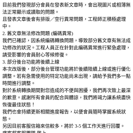
目前我們發現部分會員在發表新文章時，會出現圖片或相簿無
法正常顯示或讀取的問題。
且發表文章後會有排版／空行異常問題，工程師正積極處理
中。
2. 舊文章無法修改問題 (編碼異常)
我們已確認，因系統編碼轉換問題，導致部分舊文章有無法成
功修改的狀況。工程人員正在針對此編碼異常進行緊急處理，
請受影響的會員耐心等候修復。
3. 部分後台功能將後續上線
本次改版後，部分後台管理功能將於後續陸續上線或進行優化
調整。若有急需使用的特定功能尚未出現，請給予我們多一點
時間進行調整。
對於系統轉換期間對您造成的不便與困擾，我們再次致上最深
的歉意。感謝所有會員的配合與體諒，我們將竭力讓系統盡快
恢復最佳狀態！
我們也會持續更新相關進度報告，以便會員隨時掌握系統狀
態。
另因目前客服信箱來信較多，將於 3-5 個工作天進行回覆。