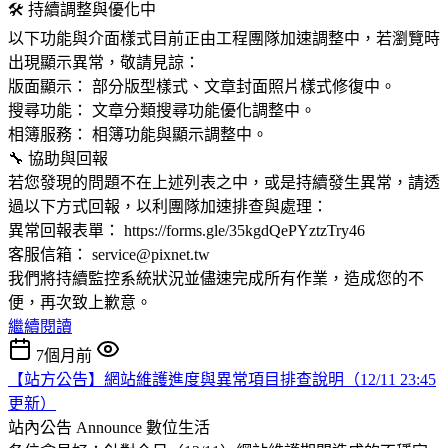
🛠 持續調整與優化中
以下功能與介面樣式目前正由工程團隊加速調整中，若瀏覽時
出現顯示異常，敬請見諒：
版面顯示： 部分版型樣式、文章封面照片樣式修復中。
搜尋功能： 文章分類搜尋功能優化調整中。
相簿服務： 相簿功能與顯示調整中。
🔧 協助與回報
若您發現的問題不在上述列表之中，或是持續發生異常，請透
過以下方式回報，以利團隊加速排查與處理：
異常回報表單： https://forms.gle/35kgdQePYztzTry46
客服信箱： service@pixnet.tw
我們將持續監控系統狀況並儘速完成所有作業，造成您的不
便，再次致上歉意。
繼續閱讀
7個月前
【站方公告】網站維護進度與異常項目排查說明（12/11 23:45
更新）
站內公告 Announce
數位生活