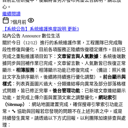
目前正在研擬中，後續將會另外發布完整公告說明，請您放
心。
繼續閱讀
7個月前
【系統公告】系統維護進度說明 更新3
站內公告 Announce
數位生活
關於今日（12/12）進行的系統維護作業，工程團隊已完成階
段性修復與優化，目前各項服務正陸續恢復穩定運作。目前已
完成之重點維護項目如下：
文章留言與人氣數據
：系統後端數
據同步與回補作業已完成，文章留言數、人氣數皆已恢復正常
顯示。
相簿服務
：相簿顯示功能已修復完成。（備註：照片備
註文字及排序顯示，後續將持續進行優化調整）。
前台顯示與
樣式
：列表頁面圖片過大、分類連結導向異常及部分部落格樣
式問題，皆已修正完畢。
後台管理功能
：已新增文章連結顯示
功能，並完成上傳介面與置頂文案之調整優化。
網站索引
（Sitemap）
：網站地圖建置完成，確保搜尋引擎索引功能正
常。🔧 協助與回報若您發現的問題不在上述列表之中，或是
持續發生異常，請透過以下方式回報，以利團隊加速排查與處
理：