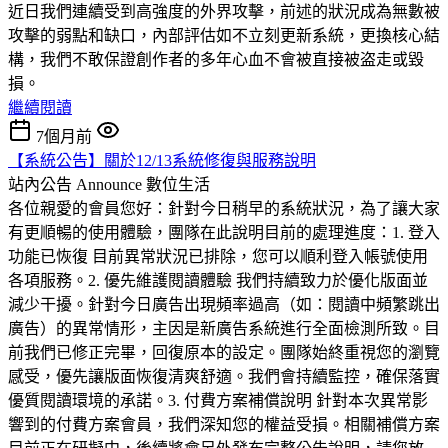
近日我們連續受到高強度的外界攻擊，前述的狀況成為無數被
攻擊的弱點和缺口，內部評估如不立刻更新系統，更換核心結
構，我們不敢保證創作者的多年心血不會被直接被盗走或毀
損。
繼續閱讀
7個月前
【系統公告】關於12/13系統修復與服務說明
站內公告 Announce
數位生活
各位親愛的會員您好：針對今日稍早的系統狀況，為了讓大家
有更順暢的使用體驗，團隊在此說明目前的處理進度：1. 登入
功能已恢復 目前異常狀況已排除，您可以順利登入帳號使用
各項服務。2. 優先維護閱讀體驗 我們持續致力於優化版面並
減少干擾。針對今日廣告出現頻率過高（如：閱讀中頻繁跳出
廣告）的異常情形，主因是新廣告系統進行全面檢測所致。目
前我們已修正完畢，回復原本的設定。團隊始終重視您的瀏覽
感受，優先讓版面恢復清爽舒適。我們會持續監控，確保落實
優質閱讀環境的承諾。3. 付費方案補償說明 針對本次異常影
響到的付費方案會員，我們深知您的權益受損。相關補償方案