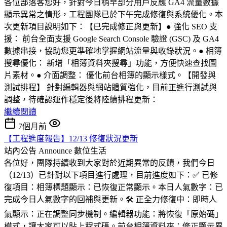
各位部落客您好，針對今日稍早部分用戶反應 GA4 流量數據
顯示異常之情形，工程團隊已於下午完成修復與系統優化。本
次更新項目說明如下：【已完成修正與更新】● 強化 SEO 支
援： 前台全面支援 Google Search Console 驗證 (GSC) 及 GA4
數據串接，協助您更準確地掌握網站流量與收錄狀況。● 相簿
搜尋優化： 新增「相簿資料夾搜尋」功能，方便快速查找圖
片素材。● 介面調整： 優化前台相簿的顯示樣式。【開發與
測試排程】 針對編輯器與網站體質強化，目前正進行測試與
調整，待確認運作穩定後將陸續排程更新：
繼續閱讀
7個月前
【工程進度報告】12/13 修復狀況更新
站內公告 Announce
數位生活
各位好，團隊持續收到大家對於近期異常的反饋，我們今日
（12/13）已針對以下項目進行處理，目前進度如下：✅ 已修
復項目：相簿標題顯示：已恢復正常顯示。本日人氣數字：已
完成今日人氣數字的回補與更新。🛠️ 正全力修復中：即時人
氣顯示：正在調整同步機制。編輯器功能：將恢復「原始碼」
模式，讓大家可以貼上程式碼。前台相簿資料夾：修正顯示異