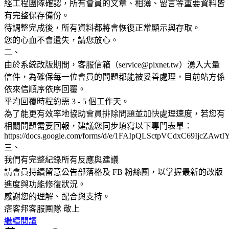
經工程團隊確認，所有會員的文章、相簿、留言等重要資料皆
有完整保存備份。
待調整完成後，所有資料都將會恢復正常顯示與存取。
您的心血不會遺失，請您放心。
二、
由於系統改版期間，客服信箱（service@pixnet.tw）湧入大量
信件，為確保每一位會員的問題都能被妥善處理，目前站方係
依來信順序依序回覆。
平均回覆時程約需 3 - 5 個工作天。
為了能更有效率地協助會員排除問題並加快處理速度，若您有
相關問題需要回報，建議您同步填寫以下專門表單：
https://docs.google.com/forms/d/e/1FAIpQLSctpVCdxC69IjcZ
三、
我們有完整紀錄所有反應與建議
請會員持續留意公告部落格及 FB 粉絲團，以掌握最新的改版
進度與功能修復狀況。
感謝您的理解、配合與支持。
痞客邦客服團隊 敬上
繼續閱讀