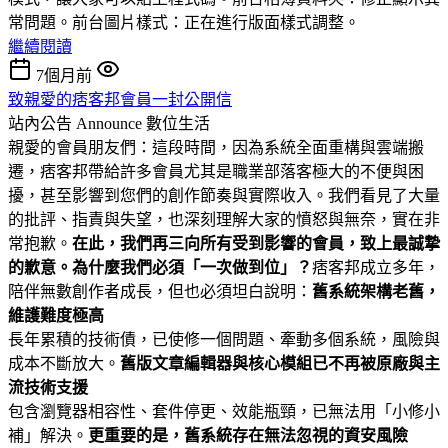
常問題。前台圖片樣式：正在進行版面樣式調整。
繼續閱讀
7個月前
致親愛的痞客邦會員一封公開信
站內公告 Announce
數位生活
親愛的會員朋友們：這段時間，因為系統全面重構與雲端搬
遷，痞客邦帶給許多會員尤其是職業部落客極大的不便與困
擾，甚至影響到您們的創作節奏與實際收入。我們看見了大量
的批評、指責與失望，也深刻理解大家的憤怒與無奈，實在非
常抱歉。
在此，我們再三向所有受到影響的會員，致上最誠摯
的歉意。
為什麼我們必須「一次做到位」？
痞客邦成立多年，
陪伴無數創作者成長，但也必須坦白說明：
舊系統架構老舊，
維護難度極高
長年累積的技術債，已使修一個問題、牽動多個系統，風險與
成本不斷放大。
舊版文章編輯器與核心模組已不再被原廠與主
流技術支援
包含瀏覽器相容性、套件停更、效能瓶頸，已無法用「小修小
補」解決。
更重要的是，舊系統存在無法忽視的資安風險