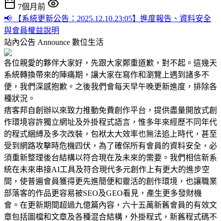
7個月前
📢 【系統更新公告：2025.12.10.23:05】進度報告、資料安全
與會員權益說明
站內公告 Announce
數位生活
各位親愛的夥伴大家好，先跟大家鄭重道歉，對不起。這幾天
系統轉換帶來的陣痛期，讓大家在寫作和瀏覽上遇到諸多不
便，我們深感抱歉。之後我們會每天早午晚更新進度，排除各
種狀況。
痞客邦自創辦以來致力推動免費創作平台，提供盡量開放式創
作環境容許獨立網址及外掛程式語言，惟多年來經歷不同年代
的程式綑縛及多次改裝，包袱太大效率也無法追上時代，甚至
受到網路攻擊時危機四伏，為了確保所有會員的資料安全，必
須重新整理後台結構以符合現在及未來的需要。我們相信新系
統在未來串接AI工具及符合現代多元創作上有更大的進步空
間，使普遍會員獲得更先進簡便和靈活的創作環境，也讓職業
部落客的作品更容易被SEO及GEO看見，產生更多發財機
會。在更新期間超過九億篇內容，六十五萬新舊會員的有效文
章包括圖檔和文章及各種混合結構，外掛程式，新舊程式碼不