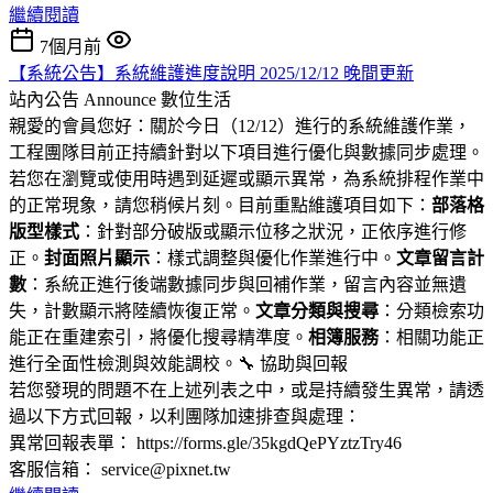
繼續閱讀
7個月前
【系統公告】系統維護進度說明 2025/12/12 晚間更新
站內公告 Announce
數位生活
親愛的會員您好：關於今日（12/12）進行的系統維護作業，
工程團隊目前正持續針對以下項目進行優化與數據同步處理。
若您在瀏覽或使用時遇到延遲或顯示異常，為系統排程作業中
的正常現象，請您稍候片刻。目前重點維護項目如下：
部落格
版型樣式
：針對部分破版或顯示位移之狀況，正依序進行修
正。
封面照片顯示
：樣式調整與優化作業進行中。
文章留言計
數
：系統正進行後端數據同步與回補作業，留言內容並無遺
失，計數顯示將陸續恢復正常。
文章分類與搜尋
：分類檢索功
能正在重建索引，將優化搜尋精準度。
相簿服務
：相關功能正
進行全面性檢測與效能調校。🔧 協助與回報
若您發現的問題不在上述列表之中，或是持續發生異常，請透
過以下方式回報，以利團隊加速排查與處理：
異常回報表單： https://forms.gle/35kgdQePYztzTry46
客服信箱： service@pixnet.tw