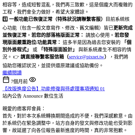
相容等，造成短暫混亂，我們再三致歉，這是個龐大而複雜的
工程，我們會全力做好，希望大家體諒。
1️⃣ 一般功能已恢復正常（特殊狀況請聯繫客服）
目前系統核
心功能（包含一般文章寫作、修改、舊文編輯）皆已
更新完成
並恢復正常
。
若您的部落格版面正常：
請放心使用。
若您發
現版面嚴重跑位/功能異常：
這多半是因為過去您安裝的
「個
別外掛程式」
或
「特殊版面設計」
與新系統產生不相容的情
況。 👉
請直接聯繫客服信箱（
service@pixnet.tw
）
，我們將
協助您確認狀況，並提供還原建議或協助備份。
繼續閱讀
7個月前
【改版進度公告】功能修復與待處理事項通知 01
站內公告 Announce
數位生活
親愛的痞客邦會員：
首先，對於本次系統轉換期間造成的不便，我們深感歉意。由
於系統仍在緊急調整中，站方自身的發文與修改功能也受到影
響，故延遲了向各位報告最新進度的時間，真的非常抱歉。