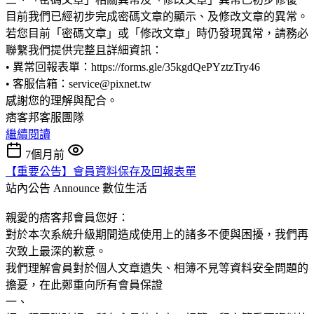
目前我們已經初步完成密碼文章的顯示、及修改文章的異常。
若您目前「密碼文章」或「修改文章」時仍發現異常，請務必
聯繫我們提供完整且詳細資訊：
• 異常回報表單：https://forms.gle/35kgdQePYztzTry46
• 客服信箱：service@pixnet.tw
感謝您的理解與配合。
痞客邦客服團隊
繼續閱讀
7個月前
【重要公告】會員資料保存及回報表單
站內公告 Announce
數位生活
親愛的痞客邦會員您好：
對於本次系統升級期間造成使用上的諸多不便與困擾，我們再
次致上最深的歉意。
我們理解會員對於個人文章遺失、相簿不見等資料安全問題的
擔憂，在此鄭重向所有會員保證
一、