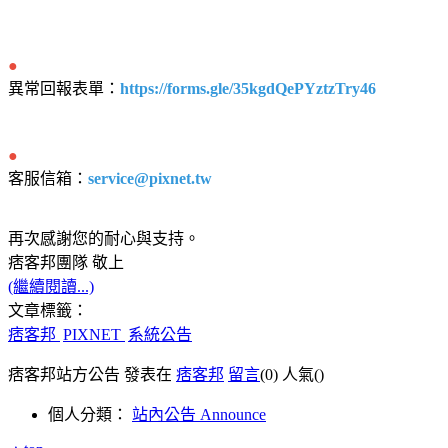
●
異常回報表單：
https://forms.gle/35kgdQePYztzTry46
●
客服信箱：
service@pixnet.tw
再次感謝您的耐心與支持。
痞客邦團隊 敬上
(繼續閱讀...)
文章標籤：
痞客邦
PIXNET
系統公告
痞客邦站方公告 發表在
痞客邦
留言
(0)
人氣(
)
個人分類：
站內公告 Announce