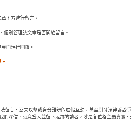
文章下方進行留言。
塊，個別管理該文章是否開放留言。
章頁面進行回覆。
供。
違法留言、惡意攻擊或身分難辨的虛假互動，甚至引發法律訴訟
入會員留言。我們深信，願意登入並留下足跡的讀者，才是各位格主最真實