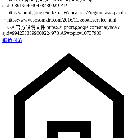
sjid=6861964030478489029-AP
．https://about.google/intl/zh-TW/locations/?region=asia-pacific
．https://www.bosomgirl.com/2016/11/googleservice.html
．GA 官方說明文件 https://support.google.com/analytics/?
sjid=9942533899008224978-AP#topic=10737980
繼續閱讀