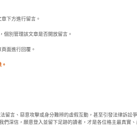
文章下方進行留言。
塊，個別管理該文章是否開放留言。
章頁面進行回覆。
供。
違法留言、惡意攻擊或身分難辨的虛假互動，甚至引發法律訴訟
入會員留言。我們深信，願意登入並留下足跡的讀者，才是各位格主最真實