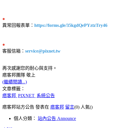
●
異常回報表單：
https://forms.gle/35kgdQePYztzTry46
●
客服信箱：
service@pixnet.tw
再次感謝您的耐心與支持。
痞客邦團隊 敬上
(繼續閱讀...)
文章標籤：
痞客邦
PIXNET
系統公告
痞客邦站方公告 發表在
痞客邦
留言
(0)
人氣(
)
個人分類：
站內公告 Announce