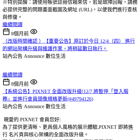
※特別提醒：請使用帳號註冊信箱來信，若是故障回報，請務
必提供完整的問題畫面截圖及網址 (URL)，以便我們進行查核
與修復。
繼續閱讀
8個月前
（改版時間確認 ）【重要公告】原訂於今日 12/4（四） 進行
的網站架構升級與維護作業，將稍延數日執行。
站內公告 Announce
數位生活
繼續閱讀
8個月前
【系統公告】PIXNET 全面改版升級!12/7 將暫停「登入服
務」並進行會員頭像規格更新(#49794126)
站內公告 Announce
數位生活
親愛的 PIXNET 會員您好:
為了提供更清晰、更具個人風格的展示體驗,PIXNET 即將進
行 名片頁與核心架構的全面改版升級。