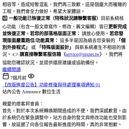
相容等，造成短暫混亂，我們再三致歉，這是個龐大而複雜的
工程，我們會全力做好，希望大家體諒。
1️⃣ 一般功能已恢復正常（特殊狀況請聯繫客服）
目前系統核
心功能（包含一般文章寫作、修改、舊文編輯）皆已
更新完成
並恢復正常
。
若您的部落格版面正常：
請放心使用。
若您發
現版面嚴重跑位/功能異常：
這多半是因為過去您安裝的
「個
別外掛程式」
或
「特殊版面設計」
與新系統產生不相容的情
況。 👉
請直接聯繫客服信箱（
service@pixnet.tw
）
，我們將
協助您確認狀況，並提供還原建議或協助備份。
繼續閱讀
7個月前
【改版進度公告】功能修復與待處理事項通知 01
站內公告 Announce
數位生活
親愛的痞客邦會員：
首先，對於本次系統轉換期間造成的不便，我們深感歉意。由
於系統仍在緊急調整中，站方自身的發文與修改功能也受到影
響，故延遲了向各位報告最新進度的時間，真的非常抱歉。