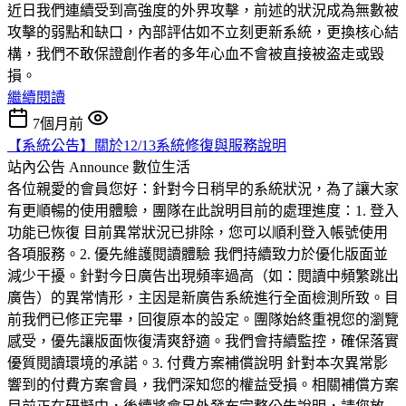
近日我們連續受到高強度的外界攻擊，前述的狀況成為無數被
攻擊的弱點和缺口，內部評估如不立刻更新系統，更換核心結
構，我們不敢保證創作者的多年心血不會被直接被盗走或毀
損。
繼續閱讀
7個月前
【系統公告】關於12/13系統修復與服務說明
站內公告 Announce
數位生活
各位親愛的會員您好：針對今日稍早的系統狀況，為了讓大家
有更順暢的使用體驗，團隊在此說明目前的處理進度：1. 登入
功能已恢復 目前異常狀況已排除，您可以順利登入帳號使用
各項服務。2. 優先維護閱讀體驗 我們持續致力於優化版面並
減少干擾。針對今日廣告出現頻率過高（如：閱讀中頻繁跳出
廣告）的異常情形，主因是新廣告系統進行全面檢測所致。目
前我們已修正完畢，回復原本的設定。團隊始終重視您的瀏覽
感受，優先讓版面恢復清爽舒適。我們會持續監控，確保落實
優質閱讀環境的承諾。3. 付費方案補償說明 針對本次異常影
響到的付費方案會員，我們深知您的權益受損。相關補償方案