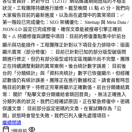
各位會員好：針對今日（12/11）網站維護期間造成的不穩定
狀況，工程團隊持續進行搶修。截至晚間 11 點 45 分，我們向
大家報告目前的最新進度，以及尚在處理中的異常項目：✅
第一階段已完成優化：SEO 架構優化： Sitemap 與 Meta Data /
JSON-LD 設定已完成修復，確保文章能被搜尋引擎正確抓
取。⚠️ 持續修復與調整中項目：目前的修復重點集中於前台
顯示與功能操作，工程團隊正針對以下項目全力排除中：版面
顯示異常（部分修復）： 目前已針對已知的部分版型破版問
題進行修正，但仍有部分版型或特定區塊顯示尚不完整，團隊
正在持續調整剩餘的異常案例。後台統計數字誤差： 目前後
台的「分類統計」與「資料夾統計」數字已恢復顯示，但經確
認數值仍有統計誤差。團隊正在進行數據校正，請會員暫時忽
略目前的數字，待修正完畢將顯示正確數值。前台分類連結異
常： 關於「點擊文章分類連結會跳回首頁」、無法正確進入
分類列表的狀況，我們已經確認原因，正在緊急修復中。密碼
保護文章： 目前部分設定密碼的文章，在嘗試轉存為「公
開」狀態時會發生失敗，我們已列入優先處理項目。
繼續閱讀
7個月前