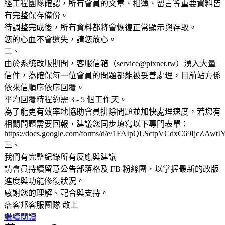
經工程團隊確認，所有會員的文章、相簿、留言等重要資料皆
有完整保存備份。
待調整完成後，所有資料都將會恢復正常顯示與存取。
您的心血不會遺失，請您放心。
二、
由於系統改版期間，客服信箱（service@pixnet.tw）湧入大量
信件，為確保每一位會員的問題都能被妥善處理，目前站方係
依來信順序依序回覆。
平均回覆時程約需 3 - 5 個工作天。
為了能更有效率地協助會員排除問題並加快處理速度，若您有
相關問題需要回報，建議您同步填寫以下專門表單：
https://docs.google.com/forms/d/e/1FAIpQLSctpVCdxC69IjcZ
三、
我們有完整紀錄所有反應與建議
請會員持續留意公告部落格及 FB 粉絲團，以掌握最新的改版
進度與功能修復狀況。
感謝您的理解、配合與支持。
痞客邦客服團隊 敬上
繼續閱讀