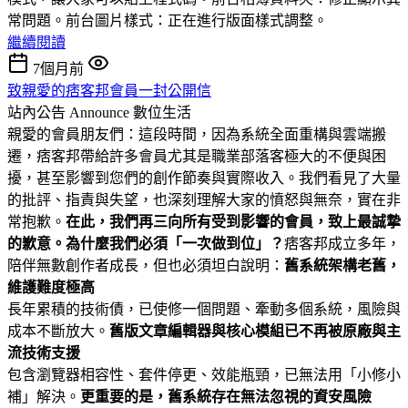
常問題。前台圖片樣式：正在進行版面樣式調整。
繼續閱讀
7個月前
致親愛的痞客邦會員一封公開信
站內公告 Announce
數位生活
親愛的會員朋友們：這段時間，因為系統全面重構與雲端搬
遷，痞客邦帶給許多會員尤其是職業部落客極大的不便與困
擾，甚至影響到您們的創作節奏與實際收入。我們看見了大量
的批評、指責與失望，也深刻理解大家的憤怒與無奈，實在非
常抱歉。
在此，我們再三向所有受到影響的會員，致上最誠摯
的歉意。
為什麼我們必須「一次做到位」？
痞客邦成立多年，
陪伴無數創作者成長，但也必須坦白說明：
舊系統架構老舊，
維護難度極高
長年累積的技術債，已使修一個問題、牽動多個系統，風險與
成本不斷放大。
舊版文章編輯器與核心模組已不再被原廠與主
流技術支援
包含瀏覽器相容性、套件停更、效能瓶頸，已無法用「小修小
補」解決。
更重要的是，舊系統存在無法忽視的資安風險