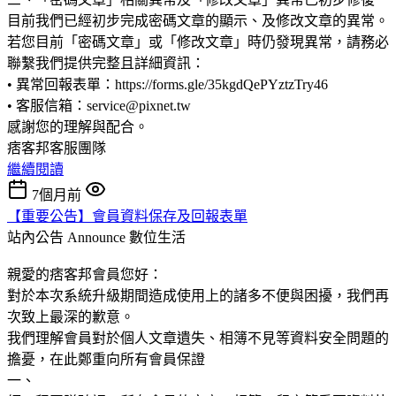
目前我們已經初步完成密碼文章的顯示、及修改文章的異常。
若您目前「密碼文章」或「修改文章」時仍發現異常，請務必
聯繫我們提供完整且詳細資訊：
• 異常回報表單：https://forms.gle/35kgdQePYztzTry46
• 客服信箱：service@pixnet.tw
感謝您的理解與配合。
痞客邦客服團隊
繼續閱讀
7個月前
【重要公告】會員資料保存及回報表單
站內公告 Announce
數位生活
親愛的痞客邦會員您好：
對於本次系統升級期間造成使用上的諸多不便與困擾，我們再
次致上最深的歉意。
我們理解會員對於個人文章遺失、相簿不見等資料安全問題的
擔憂，在此鄭重向所有會員保證
一、