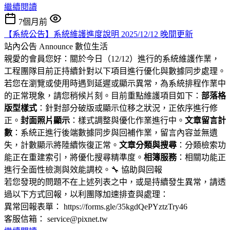
繼續閱讀
7個月前
【系統公告】系統維護進度說明 2025/12/12 晚間更新
站內公告 Announce
數位生活
親愛的會員您好：關於今日（12/12）進行的系統維護作業，
工程團隊目前正持續針對以下項目進行優化與數據同步處理。
若您在瀏覽或使用時遇到延遲或顯示異常，為系統排程作業中
的正常現象，請您稍候片刻。目前重點維護項目如下：
部落格
版型樣式
：針對部分破版或顯示位移之狀況，正依序進行修
正。
封面照片顯示
：樣式調整與優化作業進行中。
文章留言計
數
：系統正進行後端數據同步與回補作業，留言內容並無遺
失，計數顯示將陸續恢復正常。
文章分類與搜尋
：分類檢索功
能正在重建索引，將優化搜尋精準度。
相簿服務
：相關功能正
進行全面性檢測與效能調校。🔧 協助與回報
若您發現的問題不在上述列表之中，或是持續發生異常，請透
過以下方式回報，以利團隊加速排查與處理：
異常回報表單： https://forms.gle/35kgdQePYztzTry46
客服信箱： service@pixnet.tw