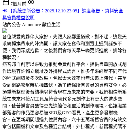
7個月前
📢 【系統更新公告：2025.12.10.23:05】進度報告、資料安全
與會員權益說明
站內公告 Announce
數位生活
各位親愛的夥伴大家好，先跟大家鄭重道歉，對不起。這幾天
系統轉換帶來的陣痛期，讓大家在寫作和瀏覽上遇到諸多不
便，我們深感抱歉。之後我們會每天早午晚更新進度，排除各
種狀況。
痞客邦自創辦以來致力推動免費創作平台，提供盡量開放式創
作環境容許獨立網址及外掛程式語言，惟多年來經歷不同年代
的程式綑縛及多次改裝，包袱太大效率也無法追上時代，甚至
受到網路攻擊時危機四伏，為了確保所有會員的資料安全，必
須重新整理後台結構以符合現在及未來的需要。我們相信新系
統在未來串接AI工具及符合現代多元創作上有更大的進步空
間，使普遍會員獲得更先進簡便和靈活的創作環境，也讓職業
部落客的作品更容易被SEO及GEO看見，產生更多發財機
會。在更新期間超過九億篇內容，六十五萬新舊會員的有效文
章包括圖檔和文章及各種混合結構，外掛程式，新舊程式碼不