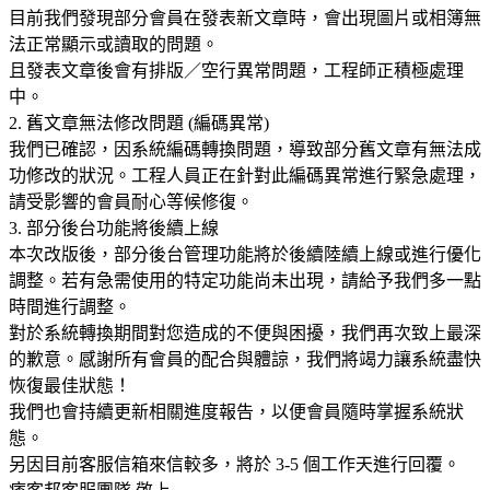
目前我們發現部分會員在發表新文章時，會出現圖片或相簿無
法正常顯示或讀取的問題。
且發表文章後會有排版／空行異常問題，工程師正積極處理
中。
2. 舊文章無法修改問題 (編碼異常)
我們已確認，因系統編碼轉換問題，導致部分舊文章有無法成
功修改的狀況。工程人員正在針對此編碼異常進行緊急處理，
請受影響的會員耐心等候修復。
3. 部分後台功能將後續上線
本次改版後，部分後台管理功能將於後續陸續上線或進行優化
調整。若有急需使用的特定功能尚未出現，請給予我們多一點
時間進行調整。
對於系統轉換期間對您造成的不便與困擾，我們再次致上最深
的歉意。感謝所有會員的配合與體諒，我們將竭力讓系統盡快
恢復最佳狀態！
我們也會持續更新相關進度報告，以便會員隨時掌握系統狀
態。
另因目前客服信箱來信較多，將於 3-5 個工作天進行回覆。