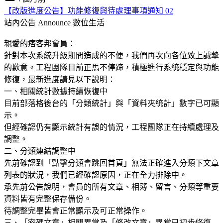
【改版進度公告】功能修復與待處理事項通知 02
站內公告 Announce
數位生活
親愛的痞客邦會員：
針對本次系統升級期間造成的不便，我們再次向各位致上誠摯
的歉意。工程團隊目前正馬不停蹄，積極進行系統穩定與功能
修復，最新進度請見以下說明：
一、相關統計數據持續恢復中
目前部落格後台的「分類統計」與「資料夾統計」數字已可顯
示。
但經確認仍有顯示統計有誤的情況，工程團隊正在持續處理及
調整。
二、分類連結調整中
先前確認到「點擊分類會跳回首頁」無法正確進入分類下文章
列表的狀況，我們已經確認原因，正在全力排除中。
承先前公告說明，會員的所有文章、相簿、留言、分類等重要
資料皆有完整保存備份。
待調整完畢皆會正常顯示及可正常操作。
三、「密碼文章」相關異常及「修改文章」異常已初步修復