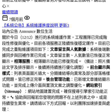
目前正在研擬中，後續將會另外發布完整公告說明，請您放
心。
繼續閱讀
7個月前
【系統公告】系統維護進度說明 更新3
站內公告 Announce
數位生活
關於今日（12/12）進行的系統維護作業，工程團隊已完成階
段性修復與優化，目前各項服務正陸續恢復穩定運作。目前已
完成之重點維護項目如下：
文章留言與人氣數據
：系統後端數
據同步與回補作業已完成，文章留言數、人氣數皆已恢復正常
顯示。
相簿服務
：相簿顯示功能已修復完成。（備註：照片備
註文字及排序顯示，後續將持續進行優化調整）。
前台顯示與
樣式
：列表頁面圖片過大、分類連結導向異常及部分部落格樣
式問題，皆已修正完畢。
後台管理功能
：已新增文章連結顯示
功能，並完成上傳介面與置頂文案之調整優化。
網站索引
（Sitemap）
：網站地圖建置完成，確保搜尋引擎索引功能正
常。🔧 協助與回報若您發現的問題不在上述列表之中，或是
持續發生異常，請透過以下方式回報，以利團隊加速排查與處
理：