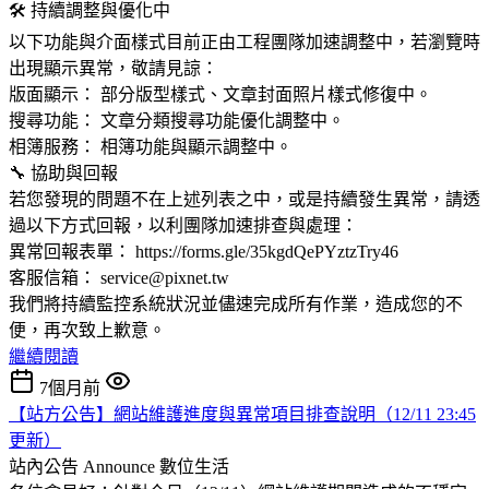
🛠 持續調整與優化中
以下功能與介面樣式目前正由工程團隊加速調整中，若瀏覽時
出現顯示異常，敬請見諒：
版面顯示： 部分版型樣式、文章封面照片樣式修復中。
搜尋功能： 文章分類搜尋功能優化調整中。
相簿服務： 相簿功能與顯示調整中。
🔧 協助與回報
若您發現的問題不在上述列表之中，或是持續發生異常，請透
過以下方式回報，以利團隊加速排查與處理：
異常回報表單： https://forms.gle/35kgdQePYztzTry46
客服信箱： service@pixnet.tw
我們將持續監控系統狀況並儘速完成所有作業，造成您的不
便，再次致上歉意。
繼續閱讀
7個月前
【站方公告】網站維護進度與異常項目排查說明（12/11 23:45
更新）
站內公告 Announce
數位生活