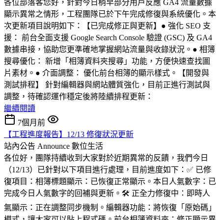
各位部落客您好，針對今日稍早部分用戶反應 GA4 流量數據
顯示異常之情形，工程團隊已於下午完成修復與系統優化。本
次更新項目說明如下：【已完成修正與更新】● 強化 SEO 支
援： 前台全面支援 Google Search Console 驗證 (GSC) 及 GA4
數據串接，協助您更準確地掌握網站流量與收錄狀況。● 相簿
搜尋優化： 新增「相簿資料夾搜尋」功能，方便快速查找圖
片素材。● 介面調整： 優化前台相簿的顯示樣式。【開發與
測試排程】 針對編輯器與網站體質強化，目前正進行測試與
調整，待確認運作穩定後將陸續排程更新：
繼續閱讀
7個月前
【工程進度報告】12/13 修復狀況更新
站內公告 Announce
數位生活
各位好，團隊持續收到大家對於近期異常的反饋，我們今日
（12/13）已針對以下項目進行處理，目前進度如下：✅ 已修
復項目：相簿標題顯示：已恢復正常顯示。本日人氣數字：已
完成今日人氣數字的回補與更新。🛠️ 正全力修復中：即時人
氣顯示：正在調整同步機制。編輯器功能：將恢復「原始碼」
模式，讓大家可以貼上程式碼。前台相簿資料夾：修正顯示異