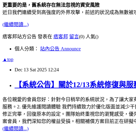
更重要的是，舊系統存在無法忽視的資安風險
近日我們連續受到高強度的外界攻擊，前述的狀況成為無數被
(繼續閱讀...)
痞客邦站方公告 發表在
痞客邦
留言
(0)
人氣(
)
個人分類：
站內公告 Announce
▲top
Dec
13
Sat
2025
12:24
【系統公告】關於12/13系統修復與服
各位親愛的會員您好：針對今日稍早的系統狀況，為了讓大家有
服務。2. 優先維護閱讀體驗 我們持續致力於優化版面並減
修正完畢，回復原本的設定。團隊始終重視您的瀏覽感受，優先
案會員，我們深知您的權益受損。相關補償方案目前正在研擬
(繼續閱讀...)