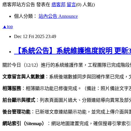
痞客邦站方公告 發表在
痞客邦
留言
(0)
人氣(
)
個人分類：
站內公告 Announce
▲top
Dec
12
Fri
2025
23:49
【系統公告】系統維護進度說明 更新
關於今日（12/12）進行的系統維護作業，工程團隊已完成
文章留言與人氣數據
：系統後端數據同步與回補作業已完成，
相簿服務
：相簿顯示功能已修復完成。（備註：照片備註文字
前台顯示與樣式
：列表頁面圖片過大、分類連結導向異常及部
後台管理功能
：已新增文章連結顯示功能，並完成上傳介面與
網站索引（Sitemap）
：網站地圖建置完成，確保搜尋引擎索引