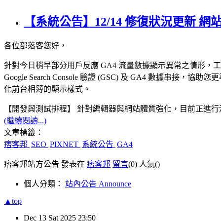
【系統公告】12/14 修復狀況更新 
各位部落客您好，
針對今日稍早部分用戶反應 GA4 流量數據顯示異常之情形，
Google Search Console 驗證 (GSC) 及 GA
化前台相簿的顯示樣式。
【開發與測試排程】 針對編輯器與網站體質強化，目前正進
(繼續閱讀...)
文章標籤：
痞客邦
SEO
PIXNET
系統公告
GA4
痞客邦站方公告 發表在
痞客邦
留言
(0)
人氣(
)
個人分類：
站內公告 Announce
▲top
Dec
13
Sat
2025
23:50