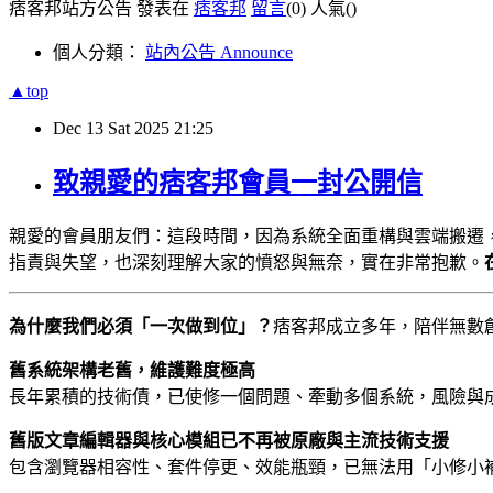
痞客邦站方公告 發表在
痞客邦
留言
(0)
人氣(
)
個人分類：
站內公告 Announce
▲top
Dec
13
Sat
2025
21:25
致親愛的痞客邦會員一封公開信
親愛的會員朋友們：這段時間，因為系統全面重構與雲端搬遷
指責與失望，也深刻理解大家的憤怒與無奈，實在非常抱歉。
為什麼我們必須「一次做到位」？
痞客邦成立多年，陪伴無數
舊系統架構老舊，維護難度極高
長年累積的技術債，已使修一個問題、牽動多個系統，風險與
舊版文章編輯器與核心模組已不再被原廠與主流技術支援
包含瀏覽器相容性、套件停更、效能瓶頸，已無法用「小修小