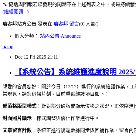
🔧 協助與回報若您發現的問題不在上述列表之中，或是持續
(繼續閱讀...)
痞客邦站方公告 發表在
痞客邦
留言
(0)
人氣(
)
個人分類：
站內公告 Announce
▲top
Dec
12
Fri
2025
21:11
【系統公告】系統維護進度說明 2025/1
親愛的會員您好：關於今日（12/12）進行的系統維護作業
常現象，請您稍候片刻。目前重點維護項目如下：
部落格版型樣式
：針對部分破版或顯示位移之狀況，正依序進
封面照片顯示
：樣式調整與優化作業進行中。
文章留言計數
：系統正進行後端數據同步與回補作業，留言內