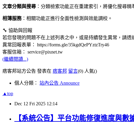
文章分類與搜尋
：分類檢索功能正在重建索引，將優化搜尋精
相簿服務
：相關功能正進行全面性檢測與效能調校。
🔧 協助與回報
若您發現的問題不在上述列表之中，或是持續發生異常，請透
異常回報表單： https://forms.gle/35kgdQePYztzTry46
客服信箱： service@pixnet.tw
(繼續閱讀...)
痞客邦站方公告 發表在
痞客邦
留言
(0)
人氣(
)
個人分類：
站內公告 Announce
▲top
Dec
12
Fri
2025
12:14
【系統公告】平台功能修復進度與數